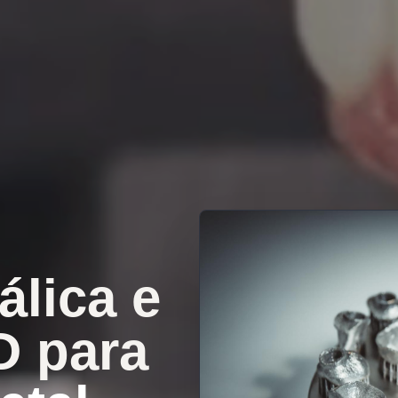
lica e
D para