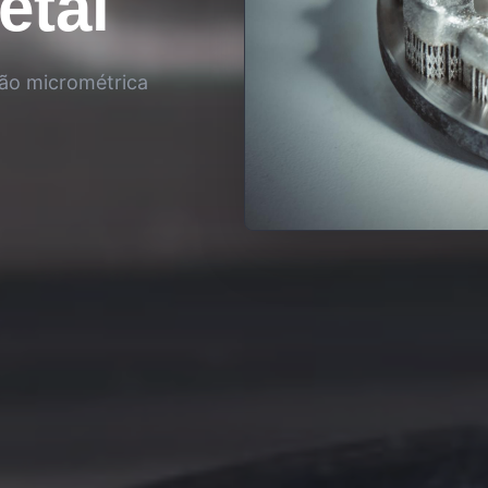
etal
são micrométrica