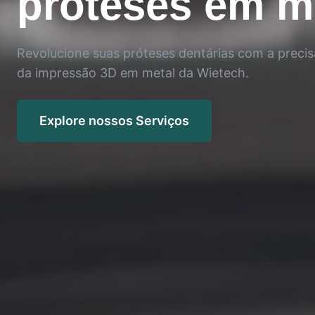
próteses em m
Revolucione suas próteses dentárias com a preci
da impressão 3D em metal da Wietech.
Explore nossos Serviços